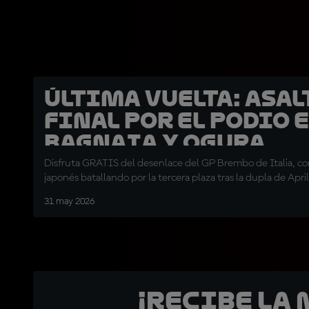
ÚLTIMA VUELTA: Asal
final por el podio 
Bagnaia y Ogura
Disfruta GRATIS del desenlace del GP Brembo de Italia, con 
japonés batallando por la tercera plaza tras la dupla de April
31 may 2026
¡Recibe la