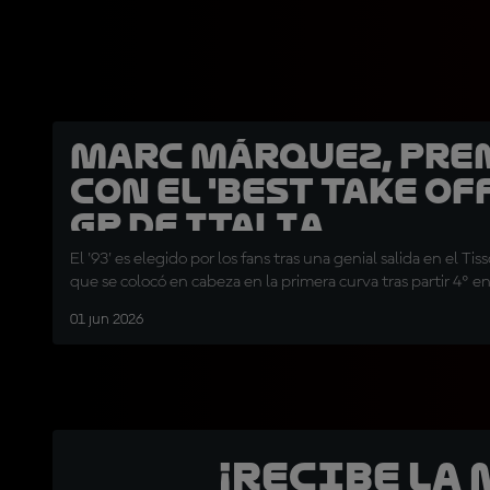
Marc Márquez, pr
con el 'Best Take Off
GP de Italia
El '93' es elegido por los fans tras una genial salida en el Tiss
que se colocó en cabeza en la primera curva tras partir 4º en 
01 jun 2026
¡Recibe la