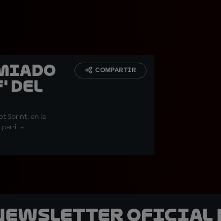
emiado
COMPARTIR
' del
ot Sprint, en la
parrilla
 Newsletter oficial 