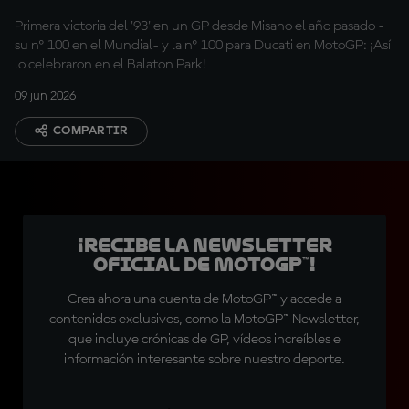
Ducati, ¡centenarios!
Primera victoria del '93' en un GP desde Misano el año pasado -
su nº 100 en el Mundial- y la nº 100 para Ducati en MotoGP: ¡Así
lo celebraron en el Balaton Park!
09 jun 2026
COMPARTIR
¡Recibe la Newsletter
oficial de MotoGP™!
Crea ahora una cuenta de MotoGP™ y accede a
contenidos exclusivos, como la MotoGP™ Newsletter,
que incluye crónicas de GP, vídeos increíbles e
información interesante sobre nuestro deporte.