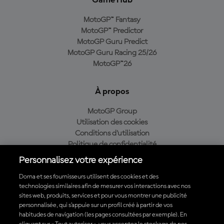
Game Hub
MotoGP™ Fantasy
MotoGP™ Predictor
MotoGP Guru Predict
MotoGP Guru Racing 25/26
MotoGP™26
À propos
MotoGP Group
Utilisation des cookies
Conditions d'utilisation
Politique de confidentialité
Politique d’achat
Personnalisez votre expérience
Dorna et ses fournisseurs utilisent des cookies et des
technologies similaires afin de mesurer vos interactions avec nos
sites web, produits, services et pour vous montrer une publicité
Télécharger l'appli officielle du MotoGP™
personnalisée, qui s’appuie sur un profil créé à partir de vos
habitudes de navigation (les pages consultées par exemple). En