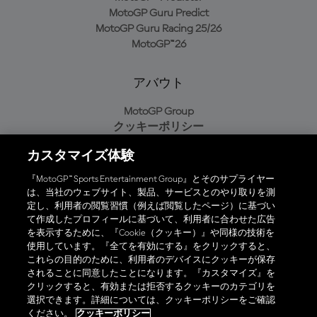
MotoGP Guru Predict
MotoGP Guru Racing 25/26
MotoGP™26
アバウト
MotoGP Group
クッキーポリシー
利用規約
カスタマイズ体験
プライバシーポリシー
購入ポリシー
『MotoGP™ Sports Entertainment Group』とそのサプライヤー
は、当社のウェブサイト、製品、サービスとのやり取りを測
定し、利用者の閲覧習慣（例えば閲覧したページ）に基づい
て作成したプロフィールに基づいて、利用者に合わせた広告
オフィシャルアプリ
を表示するために、『Cookie（クッキー）』や同様の技術を
使用しています。『全てを有効にする』をクリックすると、
これらの目的のために、利用者のデバイスにクッキーが保存
されることに同意したことになります。『カスタマイズ』を
クリックすると、有効または拒否するクッキーのカテゴリを
選択できます。詳細については、クッキーポリシーをご確認
© 2026 MotoGP Sports Entertainment Group. 全著作権所有。全ての
ください。
クッキーポリシー