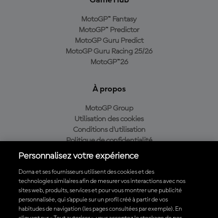
Game Hub
MotoGP™ Fantasy
MotoGP™ Predictor
MotoGP Guru Predict
MotoGP Guru Racing 25/26
MotoGP™26
À propos
MotoGP Group
Utilisation des cookies
Conditions d'utilisation
Politique de confidentialité
Politique d’achat
Personnalisez votre expérience
Dorna et ses fournisseurs utilisent des cookies et des
technologies similaires afin de mesurer vos interactions avec nos
sites web, produits, services et pour vous montrer une publicité
Télécharger l'appli officielle du MotoGP™
personnalisée, qui s’appuie sur un profil créé à partir de vos
habitudes de navigation (les pages consultées par exemple). En