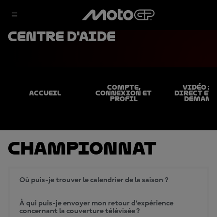
Centre d'aide
COMPTE,
VIDÉO : 
ACCUEIL
CONNEXION ET
DIRECT ET 
PROFIL
DEMAND
Championnat
Où puis-je trouver le calendrier de la saison ?
À qui puis-je envoyer mon retour d’expérience
concernant la couverture télévisée ?