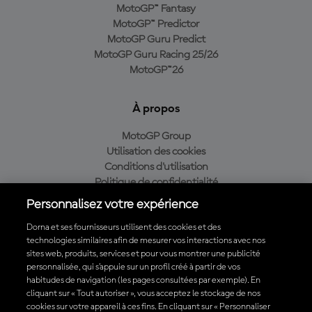
MotoGP™ Fantasy
MotoGP™ Predictor
MotoGP Guru Predict
MotoGP Guru Racing 25/26
MotoGP™26
À propos
MotoGP Group
Utilisation des cookies
Conditions d'utilisation
Politique de confidentialité
Politique d’achat
Personnalisez votre expérience
Dorna et ses fournisseurs utilisent des cookies et des
technologies similaires afin de mesurer vos interactions avec nos
sites web, produits, services et pour vous montrer une publicité
Télécharger l'appli officielle du MotoGP™
personnalisée, qui s’appuie sur un profil créé à partir de vos
habitudes de navigation (les pages consultées par exemple). En
cliquant sur « Tout autoriser », vous acceptez le stockage de nos
cookies sur votre appareil à ces fins. En cliquant sur « Personnaliser