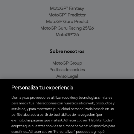
MotoGP™ Fantasy
MotoGP™ Predictor
MotoGP Guru Predict
MotoGP Guru Racing 25/26
MotoGP™26
Sobre nosotros
MotoGP Group
Política de cookies
Aviso Legal
Política de privacidad
Personaliza tu experiencia
Política de compra
Dorna y sus proveedores utilizan cookies y tecnologías similares
para medir tus interacciones con nuestros sitios web, productos y
servicios, y para mostrarte publicidad personalizada basada en un
Descarga la aplicación oficial de MotoGP™
perfil elaborado a partir de tus hábitos de navegación (por
ejemplo, las páginas que visitas). Al hacer clic en "Habilitar todas",
aceptas que nuestras cookies se almacenen en tu dispositivo para
esos fines. Al hacer clic en "Personalizar" puedes elegir qué