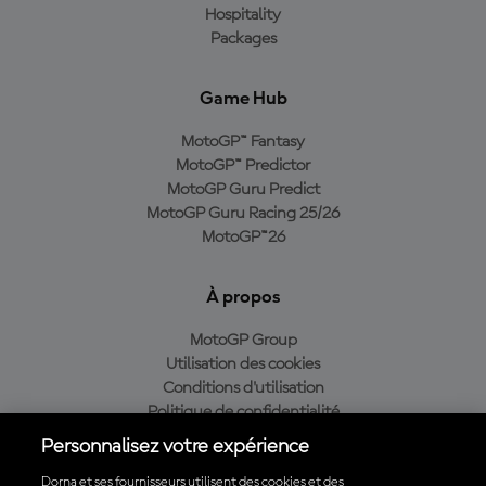
Hospitality
Packages
Game Hub
MotoGP™ Fantasy
MotoGP™ Predictor
MotoGP Guru Predict
MotoGP Guru Racing 25/26
MotoGP™26
À propos
MotoGP Group
Utilisation des cookies
Conditions d'utilisation
Politique de confidentialité
Politique d’achat
Personnalisez votre expérience
Dorna et ses fournisseurs utilisent des cookies et des