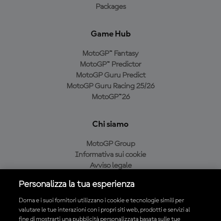
Packages
Game Hub
MotoGP™ Fantasy
MotoGP™ Predictor
MotoGP Guru Predict
MotoGP Guru Racing 25/26
MotoGP™26
Chi siamo
MotoGP Group
Informativa sui cookie
Avviso legale
Informativa sulla privacy
Personalizza la tua esperienza
Condizioni di acquisto
Dorna e i suoi fornitori utilizzano i cookie e tecnologie simili per
valutare le tue interazioni con i propri siti web, prodotti e servizi al
fine di mostrarti una pubblicità personalizzata basata sulle tue