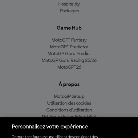
Hospitality
Packages
Game Hub
MotoGP™ Fantasy
MotoGP™ Predictor
MotoGP Guru Predict
MotoGP Guru Racing 25/26
MotoGP™26
À propos
MotoGP Group
Utilisation des cookies
Conditions d'utilisation
Politique de confidentialité
Politique d’achat
Personnalisez votre expérience
Dorna et ses fournisseurs utilisent des cookies et des