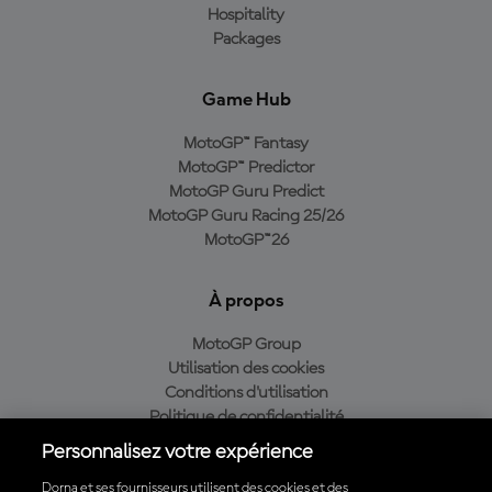
Hospitality
Packages
Game Hub
MotoGP™ Fantasy
MotoGP™ Predictor
MotoGP Guru Predict
MotoGP Guru Racing 25/26
MotoGP™26
À propos
MotoGP Group
Utilisation des cookies
Conditions d'utilisation
Politique de confidentialité
Politique d’achat
Personnalisez votre expérience
Dorna et ses fournisseurs utilisent des cookies et des