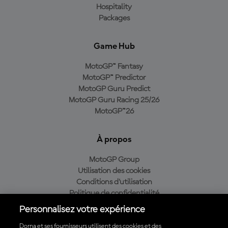
Hospitality
Packages
Game Hub
MotoGP™ Fantasy
MotoGP™ Predictor
MotoGP Guru Predict
MotoGP Guru Racing 25/26
MotoGP™26
À propos
MotoGP Group
Utilisation des cookies
Conditions d'utilisation
Politique de confidentialité
Politique d’achat
Personnalisez votre expérience
Dorna et ses fournisseurs utilisent des cookies et des