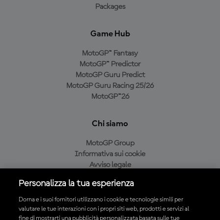
Packages
Game Hub
MotoGP™ Fantasy
MotoGP™ Predictor
MotoGP Guru Predict
MotoGP Guru Racing 25/26
MotoGP™26
Chi siamo
MotoGP Group
Informativa sui cookie
Avviso legale
Informativa sulla privacy
Personalizza la tua esperienza
Condizioni di acquisto
Dorna e i suoi fornitori utilizzano i cookie e tecnologie simili per
valutare le tue interazioni con i propri siti web, prodotti e servizi al
fine di mostrarti una pubblicità personalizzata basata sulle tue