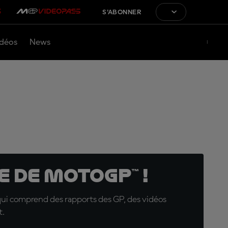
S'ABONNER
déos
News
 de MotoGP™ !
qui comprend des rapports des GP, des vidéos
t.