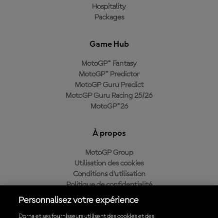
Hospitality
Packages
Game Hub
MotoGP™ Fantasy
MotoGP™ Predictor
MotoGP Guru Predict
MotoGP Guru Racing 25/26
MotoGP™26
À propos
MotoGP Group
Utilisation des cookies
Conditions d'utilisation
Politique de confidentialité
Politique d’achat
Personnalisez votre expérience
Dorna et ses fournisseurs utilisent des cookies et des