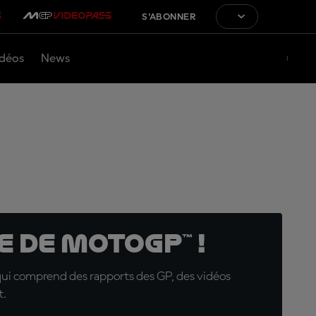
S'ABONNER
déos
News
 de MotoGP™ !
qui comprend des rapports des GP, des vidéos
t.