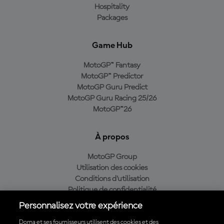
Hospitality
Packages
Game Hub
MotoGP™ Fantasy
MotoGP™ Predictor
MotoGP Guru Predict
MotoGP Guru Racing 25/26
MotoGP™26
À propos
MotoGP Group
Utilisation des cookies
Conditions d'utilisation
Politique de confidentialité
Politique d’achat
Personnalisez votre expérience
Dorna et ses fournisseurs utilisent des cookies et des