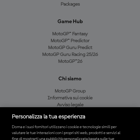
Packages
Game Hub
MotoGP™ Fantasy
MotoGP™ Predictor
MotoGP Guru Predict
MotoGP Guru Racing 25/26
MotoGP™26
Chi siamo
MotoGP Group
Informativa sui cookie
Avviso legale
Informativa sulla privacy
Personalizza la tua esperienza
Condizioni di acquisto
Dorna e i suoi fornitori utilizzano i cookie e tecnologie simili per
valutare le tue interazioni con i propri siti web, prodotti e servizi al
fine di mostrarti una pubblicità personalizzata basata sulle tue