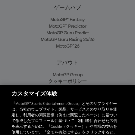
ゲームハブ
MotoGP™ Fantasy
MotoGP™ Predictor
MotoGP Guru Predict
MotoGP Guru Racing 25/26
MotoGP™26
アバウト
MotoGP Group
クッキーポリシー
利用規約
カスタマイズ体験
プライバシーポリシー
購入ポリシー
『MotoGP™ Sports Entertainment Group』とそのサプライヤー
は、当社のウェブサイト、製品、サービスとのやり取りを測
定し、利用者の閲覧習慣（例えば閲覧したページ）に基づい
て作成したプロフィールに基づいて、利用者に合わせた広告
オフィシャルアプリ
を表示するために、『Cookie（クッキー）』や同様の技術を
使用しています。『全てを有効にする』をクリックすると、