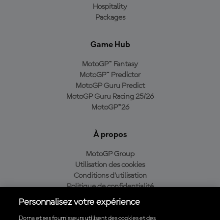
Hospitality
Packages
Game Hub
MotoGP™ Fantasy
MotoGP™ Predictor
MotoGP Guru Predict
MotoGP Guru Racing 25/26
MotoGP™26
À propos
MotoGP Group
Utilisation des cookies
Conditions d'utilisation
Politique de confidentialité
Politique d’achat
Personnalisez votre expérience
Dorna et ses fournisseurs utilisent des cookies et des