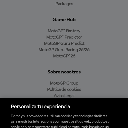
Packages
Game Hub
MotoGP™ Fantasy
MotoGP™ Predictor
MotoGP Guru Predict
MotoGP Guru Racing 25/26
MotoGP™26
Sobre nosotros
MotoGP Group
Política de cookies
Aviso Legal
Política de privacidad
Personaliza tu experiencia
Política de compra
Dorna y sus proveedores utilizan cookies y tecnologías similares
para medir tus interacciones con nuestros sitios web, productos y
servicios, y para mostrarte publicidad personalizada basada en un