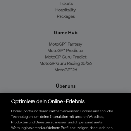
Tickets
Hospitality
Packages
Game Hub
MotoGP™ Fantasy
MotoGP™ Predictor
MotoGP Guru Predict
MotoGP Guru Racing 25/26
MotoGP™26
Über uns
MotoGP Group
Optimiere dein Online-Erlebnis
Cookie-Richtlinien
Geschäftsbedingungen
Dorna Sports und deren Partner verwenden Cookies und ähnliche
Technologien, um deine Interaktion mit unseren Websites,
Datenschutzrichtlinien
Produkten und Diensten zu messen und dir personalisierte
Kaufrichtlinie
Werbung basierend auf deinem Profil anzuzeigen, das aus deinen