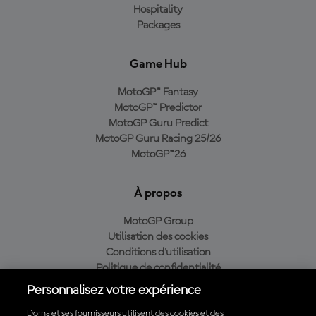
Hospitality
Packages
Game Hub
MotoGP™ Fantasy
MotoGP™ Predictor
MotoGP Guru Predict
MotoGP Guru Racing 25/26
MotoGP™26
À propos
MotoGP Group
Utilisation des cookies
Conditions d'utilisation
Politique de confidentialité
Politique d’achat
Personnalisez votre expérience
Dorna et ses fournisseurs utilisent des cookies et des