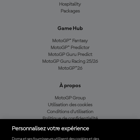
Hospitality
Packages
Game Hub
MotoGP™ Fantasy
MotoGP™ Predictor
MotoGP Guru Predict
MotoGP Guru Racing 25/26
MotoGP™26
À propos
MotoGP Group
Utilisation des cookies
Conditions d'utilisation
Politique de confidentialité
Politique d’achat
Personnalisez votre expérience
Dorna et ses fournisseurs utilisent des cookies et des