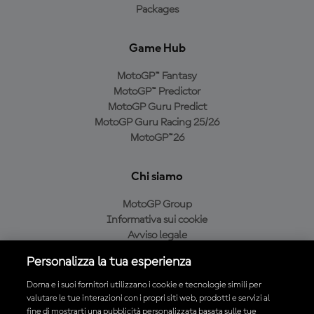
Packages
Game Hub
MotoGP™ Fantasy
MotoGP™ Predictor
MotoGP Guru Predict
MotoGP Guru Racing 25/26
MotoGP™26
Chi siamo
MotoGP Group
Informativa sui cookie
Avviso legale
Informativa sulla privacy
Personalizza la tua esperienza
Condizioni di acquisto
Dorna e i suoi fornitori utilizzano i cookie e tecnologie simili per
valutare le tue interazioni con i propri siti web, prodotti e servizi al
fine di mostrarti una pubblicità personalizzata basata sulle tue