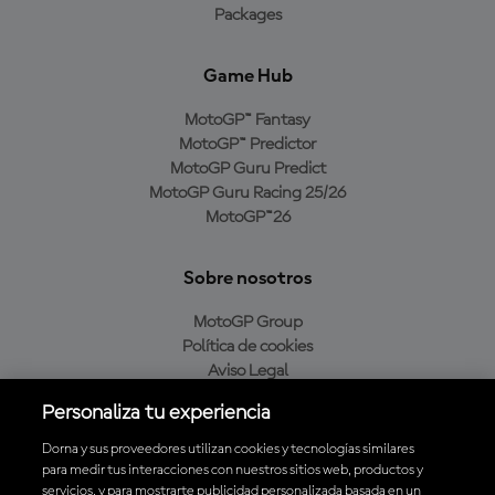
Packages
Game Hub
MotoGP™ Fantasy
MotoGP™ Predictor
MotoGP Guru Predict
MotoGP Guru Racing 25/26
MotoGP™26
Sobre nosotros
MotoGP Group
Política de cookies
Aviso Legal
Política de privacidad
Personaliza tu experiencia
Política de compra
Dorna y sus proveedores utilizan cookies y tecnologías similares
para medir tus interacciones con nuestros sitios web, productos y
servicios, y para mostrarte publicidad personalizada basada en un