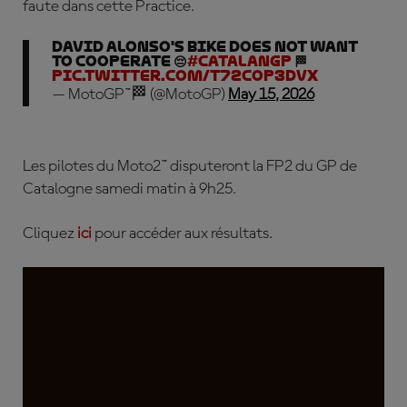
faute dans cette Practice.
David Alonso's bike does not want
to cooperate 😔
#CatalanGP
🏁
pic.twitter.com/t72cop3Dvx
— MotoGP™🏁 (@MotoGP)
May 15, 2026
Les pilotes du Moto2™ disputeront la FP2 du GP de
Catalogne samedi matin à 9h25
.
Cliquez
ici
pour accéder aux résultats.