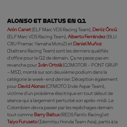
Alonso et Baltus en Q1
Arón Canet
(ELF Marc VDS Racing Team),
Deniz Öncü
(ELF Marc VDS Racing Team),
Alberto Ferrández
(BLU
CRU Pramac Yamaha Moto2) et
Daniel Mu
ñ
oz
(Italtrans Racing Team) sont les derniers qualifiés
d'office pour la Q2 de demain. Ça ne passe pas en
revanche pour
Iván Ortolá
(QJMOTOR – PONT GRUP
– MSI), monté sur son deuxième podium dans la
catégorie le week-end dernier. Déception également
pour
David Alonso
(CFMOTO Inde Aspar Team),
victime d'un problème électrique en tout début de
séance qui a largement perturbé son après-midi. Le
Colombien devra passer par les repêchages demain
tout comme
Barry Baltus
(REDS Fantic Racing) et
Taiyo Furusato
(Idemitsu Honda Team Asia), partis à la