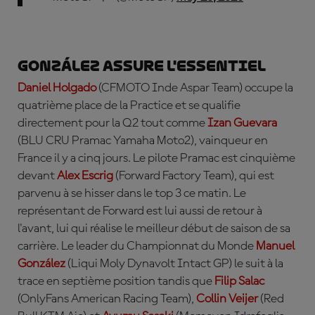
González assure l'essentiel
Daniel Holgado
(CFMOTO Inde Aspar Team) occupe la
quatrième place de la Practice et se qualifie
directement pour la Q2 tout comme
Izan Guevara
(BLU CRU Pramac Yamaha Moto2), vainqueur en
France il y a cinq jours. Le pilote Pramac est cinquième
devant
Alex Escrig
(Forward Factory Team), qui est
parvenu à se hisser dans le top 3 ce matin. Le
représentant de Forward est lui aussi de retour à
l'avant, lui qui réalise le meilleur début de saison de sa
carrière. Le leader du Championnat du Monde
Manuel
Gonz
ález
(Liqui Moly Dynavolt Intact GP) le suit à la
trace en septième position tandis que
Filip Salac
(OnlyFans American Racing Team),
Collin Veijer
(Red