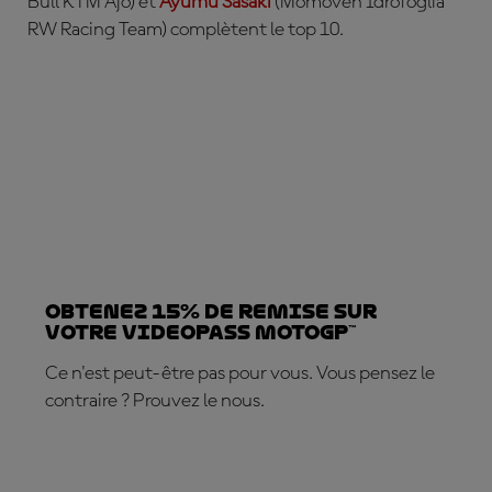
Bull KTM Ajo) et
Ayumu Sasaki
(Momoven Idrofoglia
RW Racing Team) complètent le top 10.
Obtenez 15% de REMISE sur
votre VideoPass MotoGP™
Ce n'est peut-être pas pour vous. Vous pensez le
contraire ? Prouvez le nous.
ABONNEZ-VOUS DÈS MAINTENANT !