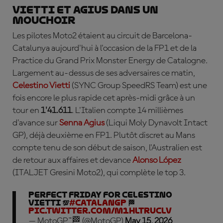
Vietti et Agius dans un
mouchoir
Les pilotes Moto2 étaient au circuit de Barcelona-
Catalunya aujourd'hui à l'occasion de la FP1 et de la
Practice du Grand Prix Monster Energy de Catalogne.
Largement au-dessus de ses adversaires ce matin,
Celestino Vietti
(SYNC Group SpeedRS Team) est une
fois encore le plus rapide cet après-midi grâce à un
tour en
1'41.611
. L'Italien compte 14 millièmes
d'avance sur
Senna Agius
(Liqui Moly Dynavolt Intact
GP), déjà deuxième en FP1. Plutôt discret au Mans
compte tenu de son début de saison, l'Australien est
de retour aux affaires et devance
Alonso López
(ITALJET Gresini Moto2), qui complète le top 3.
Perfect Friday for Celestino
Vietti 💯
#CatalanGP
🏁
pic.twitter.com/m1HLtrucLv
— MotoGP™🏁 (@MotoGP)
May 15, 2026