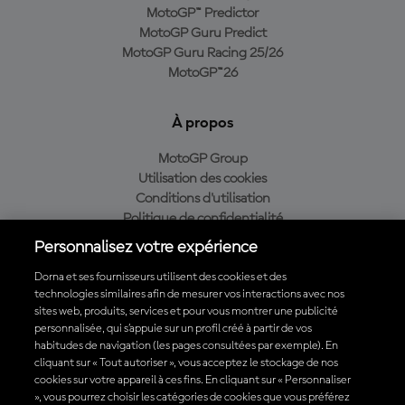
MotoGP™ Predictor
MotoGP Guru Predict
MotoGP Guru Racing 25/26
MotoGP™26
À propos
MotoGP Group
Utilisation des cookies
Conditions d'utilisation
Politique de confidentialité
Politique d’achat
Personnalisez votre expérience
Dorna et ses fournisseurs utilisent des cookies et des
technologies similaires afin de mesurer vos interactions avec nos
sites web, produits, services et pour vous montrer une publicité
Télécharger l'appli officielle du MotoGP™
personnalisée, qui s’appuie sur un profil créé à partir de vos
habitudes de navigation (les pages consultées par exemple). En
cliquant sur « Tout autoriser », vous acceptez le stockage de nos
cookies sur votre appareil à ces fins. En cliquant sur « Personnaliser
», vous pourrez choisir les catégories de cookies que vous préférez