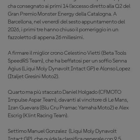
cha consegnato ai primi 14 l’accesso diretto alla Q2 del
Gran Premio Monster Energy della Catalogna. A
Barcellona, nel venerdì del sesto appuntamento del
2026, i primi tre hanno chiuso il pomeriggio in un
fazzoletto di appena 26 millesimi.
A firmare il miglior crono Celestino Vietti (Beta Tools
SpeedRS Team), che ha beffatosi per un soffio Senna
Agius (Liqui Moly Dynavolt Intact GP) e Alonso Lopez
(Italjet Gresini Moto2).
Quarto ma più staccato Daniel Holgado (CFMOTO
Impulse Aspar Team), davanti al vincitore di Le Mans,
Izan Guevara (Blu Cru Pramac Yamaha Moto2) e Alex
Escrig (Klint Racing Team).
Settimo Manuel Gonzalez
(Liqui Moly Dynavolt
Intact GP), che guida la classifica generale con 9,5