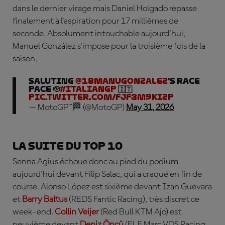
dans le dernier virage mais Daniel Holgado repasse
finalement à l'aspiration pour 17 millièmes de
seconde. Absolument intouchable aujourd'hui,
Manuel González s'impose pour la troisième fois de la
saison.
Saluting
@18manugonzalez
's race
pace 🫡
#ItalianGP
🇮🇹
pic.twitter.com/Fjf3M9kizP
— MotoGP™🏁 (@MotoGP)
May 31, 2026
La suite du top 10
Senna Agius échoue donc au pied du podium
aujourd'hui devant Filip Salac, qui a craqué en fin de
course. Alonso López est sixième devant Izan Guevara
et
Barry Baltus
(REDS Fantic Racing), très discret ce
week-end.
Collin Veijer
(Red Bull KTM Ajo) est
neuvième devant
Deniz Öncü
(ELF Marc VDS Racing