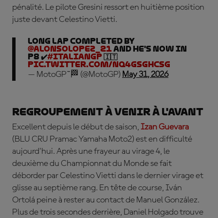
pénalité. Le pilote Gresini ressort en huitième position
juste devant Celestino Vietti.
Long Lap completed by
@alonsolopez_21
and he's now in
P8 ✔️
#ItalianGP
🇮🇹
pic.twitter.com/nQ4gSghCSg
— MotoGP™🏁 (@MotoGP)
May 31, 2026
Regroupement à venir à l'avant
Excellent depuis le début de saison,
Izan Guevara
(BLU CRU Pramac Yamaha Moto2) est en difficulté
aujourd'hui. Après une frayeur au virage 4, le
deuxième du Championnat du Monde se fait
déborder par Celestino Vietti dans le dernier virage et
glisse au septième rang. En tête de course, Iván
Ortolá peine à rester au contact de Manuel González.
Plus de trois secondes derrière, Daniel Holgado trouve