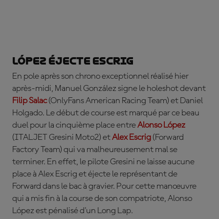
ABONNE-TOI DÈS MAINTENANT !
López éjecte Escrig
En pole après son chrono exceptionnel réalisé hier
après-midi, Manuel González signe le holeshot devant
Filip Salac
(OnlyFans American Racing Team) et
Daniel
Holgado
. Le début de course est marqué par ce beau
duel
pour la cinquième place entre
Alonso López
(ITALJET Gresini Moto2) et
Alex Escrig
(Forward
Factory Team) qui va malheureusement mal se
terminer. En effet, le pilote Gresini ne laisse aucune
place à Alex Escrig et éjecte le représentant de
Forward dans le bac à gravier. Pour cette manœuvre
qui a mis fin à la course de son compatriote, Alonso
López est pénalisé d'un Long Lap.