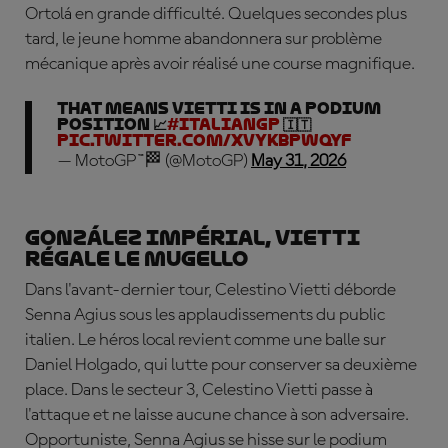
Ortolá en grande difficulté. Quelques secondes plus
tard, le jeune homme abandonnera sur problème
mécanique après avoir réalisé une course magnifique.
That means VIETTI IS IN A PODIUM
POSITION 📈
#ItalianGP
🇮🇹
pic.twitter.com/xvYkbPwqYf
— MotoGP™🏁 (@MotoGP)
May 31, 2026
González impérial, Vietti
régale le Mugello
Dans l'avant-dernier tour, Celestino Vietti déborde
Senna Agius sous les applaudissements du public
italien. Le héros local revient comme une balle sur
Daniel Holgado, qui lutte pour conserver sa deuxième
place. Dans le secteur 3, Celestino Vietti passe à
l'attaque et ne laisse aucune chance à son adversaire.
Opportuniste, Senna Agius se hisse sur le podium