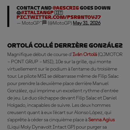
CONTACT and
@aescrig
GOES DOWN
😱
#ItalianGP
🇮🇹
pic.twitter.com/PsR8ntOVJ7
— MotoGP™🏁 (@MotoGP)
May 31, 2026
Ortolá collé derrière González
Magnifique début de course d'
Iván Ortolá
(QJMOTOR
– PONT GRUP – MSI), 10e sur la grille, qui monte
virtuellement sur le podium à l'entame du troisième
tour. Le pilote MSI se débarrasse même de Filip Salac
pour prendre la deuxième place derrière Manuel
González, qui imprime un excellent rythme d'entrée
de jeu. Le duo s'échappe devant Filip Salac et Daniel
Holgado, incapables de suivre. Les deux hommes
creusent quant à eux l'écart sur Alonso López, qui
s'apprête à céder sa cinquième place à
Senna Agius
(Liqui Moly Dynavolt Intact GP) pour purger sa