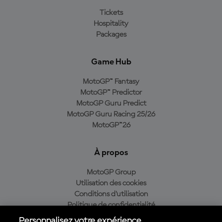
Tickets
Hospitality
Packages
Game Hub
MotoGP™ Fantasy
MotoGP™ Predictor
MotoGP Guru Predict
MotoGP Guru Racing 25/26
MotoGP™26
À propos
MotoGP Group
Utilisation des cookies
Conditions d'utilisation
Politique de confidentialité
Politique d’achat
Personnalisez votre expérience