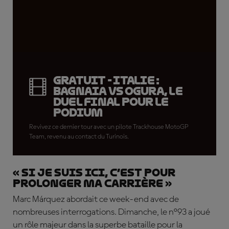
GRATUIT - Italie :
Bagnaia vs Ogura, le
duel final pour le
podium
Revivez ce dernier tour avec un pilote Trackhouse MotoGP
Team, revenu au contact du Turinois.
« Si je suis ici, c’est pour
prolonger ma carrière »
Marc Márquez abordait ce week-end avec de
nombreuses interrogations. Dimanche, le n°93 a joué
un rôle majeur dans la superbe bataille pour la