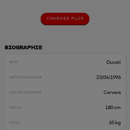
28 JUIN 2026
CHARGER PLUS
C
H
A
R
G
E
Biographie
R
P
L
Ducati
MOTO
U
S
23/04/1996
DATE DE NAISSANCE
Cervera
LIEU DE NAISSANCE
180 cm
TAILLE
65 kg
POIDS