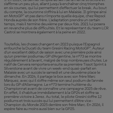
3. En 2019, ce dernier rempile au sein de la même structure et
s’affirme un peu plus, allant jusqu’à enchaîner cinq triomphes
en six courses, qui lui permettent d’effectuer le break. Au bout
du compte, la couronne s’offrira à lui en Malaisie. Il grimpe ainsi
en MotoGP™ et pas dans n’importe quelle équipe, chez Repsol
Honda auprès de son frère. L’adaptation prendra un certain
temps, mais il termine deuxième par deux fois. 2021 lui posera
en revanche plus de difficultés. Et le représentant du team LCR
Castrol se montrera également à la peine en 2022.
Toutefois, les choses changent en 2023 puisque l'Espagnol
enfourche la Ducati du team Gresini Racing MotoGP™. Auteur
d'un excellent début de saison avec une première pole ainsi
qu'un premier podiumau GP d'Argentine, le n°73 se montre
régulièrement à l'avant, malgré de trop nombreuses chutes. Le
natif de Cervera remportera ensuite sa première Tissot Sprint à
Silverstone avant de vivre un week-end quasi-parfait en
Malaisie avec un succès le samedi et une deuxième place le
dimanche. En 2024, il partage le box avec son frère Marc
Márquez, avec qui il s'offre même son seul podium de l'année
lors du GP d'Allemagne. Le n°73 termine huitième du
Championnat avant de connaître une campagne 2025 de rêve.
En effet, il s'habitue immédiatement à la GP24 et s'offre sa
première victoire à Jerez. Au total, le pilote Gresini s'offre 12
podiums et trois succès qui lui permettent d'être vice-
Champion du Monde 2025 derrière son frère Marc. En 2026, il
espère faire au moins aussi bien sur la GP25.