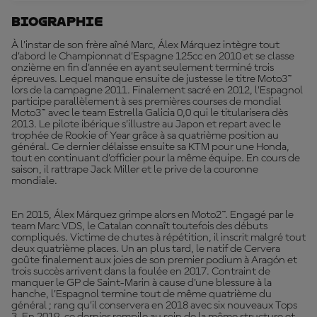
Biographie
À l’instar de son frère aîné Marc, Álex Márquez intègre tout
d’abord le Championnat d’Espagne 125cc en 2010 et se classe
onzième en fin d’année en ayant seulement terminé trois
épreuves. Lequel manque ensuite de justesse le titre Moto3™
lors de la campagne 2011. Finalement sacré en 2012, l’Espagnol
participe parallèlement à ses premières courses de mondial
Moto3™ avec le team Estrella Galicia 0,0 qui le titularisera dès
2013. Le pilote ibérique s’illustre au Japon et repart avec le
trophée de Rookie of Year grâce à sa quatrième position au
général. Ce dernier délaisse ensuite sa KTM pour une Honda,
tout en continuant d’officier pour la même équipe. En cours de
saison, il rattrape Jack Miller et le prive de la couronne
mondiale.
En 2015, Álex Márquez grimpe alors en Moto2™. Engagé par le
team Marc VDS, le Catalan connaît toutefois des débuts
compliqués. Victime de chutes à répétition, il inscrit malgré tout
deux quatrième places. Un an plus tard, le natif de Cervera
goûte finalement aux joies de son premier podium à Aragón et
trois succès arrivent dans la foulée en 2017. Contraint de
manquer le GP de Saint-Marin à cause d’une blessure à la
hanche, l’Espagnol termine tout de même quatrième du
général ; rang qu’il conservera en 2018 avec six nouveaux Tops