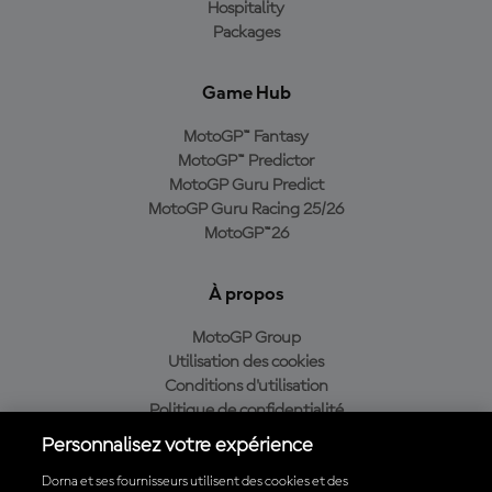
Hospitality
Packages
Game Hub
MotoGP™ Fantasy
MotoGP™ Predictor
MotoGP Guru Predict
MotoGP Guru Racing 25/26
MotoGP™26
À propos
MotoGP Group
Utilisation des cookies
Conditions d'utilisation
Politique de confidentialité
Politique d’achat
Personnalisez votre expérience
Dorna et ses fournisseurs utilisent des cookies et des