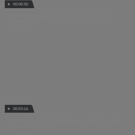
00:00:50
Chute d'A.Márquez alors qu'il était en lice pour la
victoire
12 JUIL. 2026
00:03:16
A.Márquez : « J'avais besoin de me voir de retour à ce
niveau »
11 JUIL. 2026