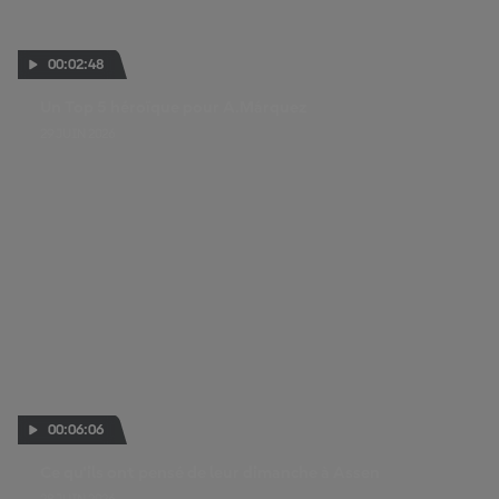
00:02:48
Un Top 5 héroïque pour A.Márquez
29 JUIN 2026
00:06:06
Ce qu'ils ont pensé de leur dimanche à Assen