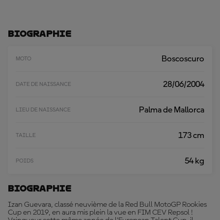
A
R
G
E
Biographie
R
P
L
Boscoscuro
MOTO
U
S
28/06/2004
DATE DE NAISSANCE
Palma de Mallorca
LIEU DE NAISSANCE
173 cm
TAILLE
54 kg
POIDS
Biographie
Izan Guevara, classé neuvième de la Red Bull MotoGP Rookies
Cup en 2019, en aura mis plein la vue en FIM CEV Repsol !