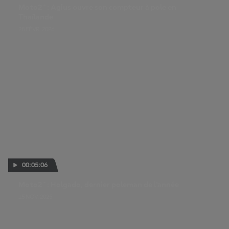
Moto2™ : Agius ouvre son compteur à pole en
Thaïlande
28 FÉVR. 2026
00:05:06
Moto2™ : Holgado, dernier poleman de l'année
15 NOV. 2025