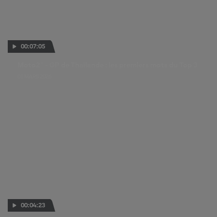
00:07:05
Moto2™ - GP de Thaïlande : les premiers mots du Top 3
01 MARS 2026
00:04:23