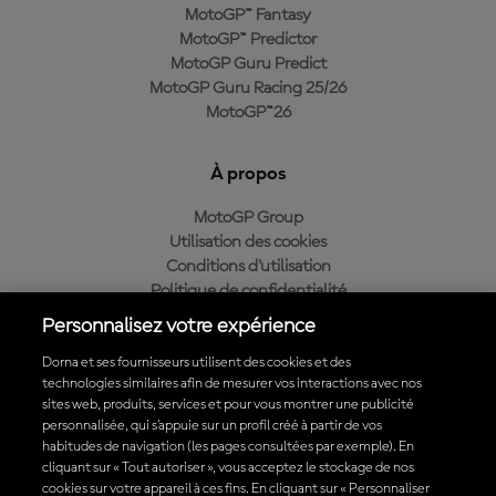
MotoGP™ Fantasy
MotoGP™ Predictor
MotoGP Guru Predict
MotoGP Guru Racing 25/26
MotoGP™26
À propos
MotoGP Group
Utilisation des cookies
Conditions d'utilisation
Politique de confidentialité
Politique d’achat
Personnalisez votre expérience
Dorna et ses fournisseurs utilisent des cookies et des
technologies similaires afin de mesurer vos interactions avec nos
sites web, produits, services et pour vous montrer une publicité
Télécharger l'appli officielle du MotoGP™
personnalisée, qui s’appuie sur un profil créé à partir de vos
habitudes de navigation (les pages consultées par exemple). En
cliquant sur « Tout autoriser », vous acceptez le stockage de nos
cookies sur votre appareil à ces fins. En cliquant sur « Personnaliser