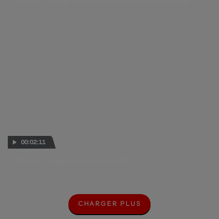
Moto3™ - GP de Valence : Les premiers mots du Top 3
06 NOV. 2022
00:02:11
Moto3™ : Suzuki dicte sa loi en FP2
04 NOV. 2022
CHARGER PLUS
C
H