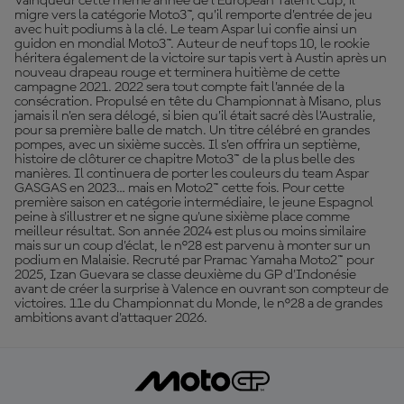
Vainqueur cette même année de l’European Talent Cup, il
migre vers la catégorie Moto3™, qu’il remporte d’entrée de jeu
avec huit podiums à la clé. Le team Aspar lui confie ainsi un
guidon en mondial Moto3™. Auteur de neuf tops 10, le rookie
héritera également de la victoire sur tapis vert à Austin après un
nouveau drapeau rouge et terminera huitième de cette
campagne 2021. 2022 sera tout compte fait l’année de la
consécration. Propulsé en tête du Championnat à Misano, plus
jamais il n’en sera délogé, si bien qu’il était sacré dès l’Australie,
pour sa première balle de match. Un titre célébré en grandes
pompes, avec un sixième succès. Il s’en offrira un septième,
histoire de clôturer ce chapitre Moto3™ de la plus belle des
manières. Il continuera de porter les couleurs du team Aspar
GASGAS en 2023… mais en Moto2™ cette fois. Pour cette
première saison en catégorie intermédiaire, le jeune Espagnol
peine à s'illustrer et ne signe qu'une sixième place comme
meilleur résultat. Son année 2024 est plus ou moins similaire
mais sur un coup d'éclat, le n°28 est parvenu à monter sur un
podium en Malaisie. Recruté par Pramac Yamaha Moto2™ pour
2025, Izan Guevara se classe deuxième du GP d'Indonésie
avant de créer la surprise à Valence en ouvrant son compteur de
victoires. 11e du Championnat du Monde, le n°28 a de grandes
ambitions avant d'attaquer 2026.