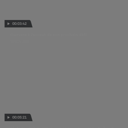
00:03:42
Guevara à l'assaut de son prochain défi
10 NOV. 2022
00:05:21