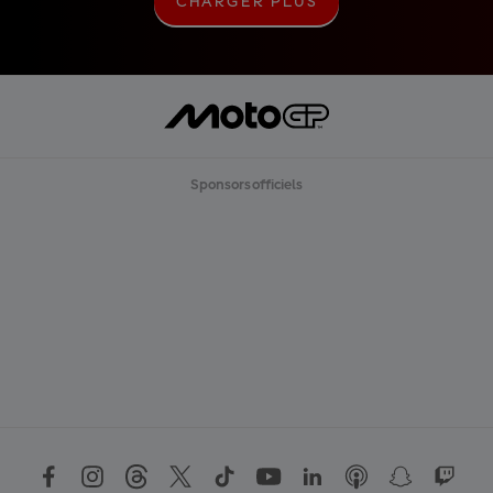
CHARGER PLUS
C
H
A
R
G
E
R
P
L
U
Sponsors officiels
S