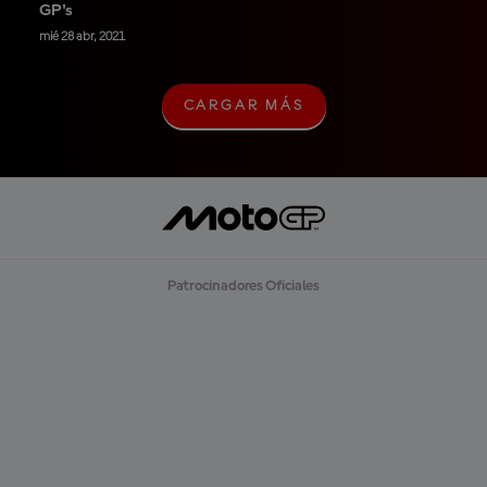
GP's
mié 28 abr, 2021
CARGAR MÁS
C
A
R
G
A
R
M
Á
S
Patrocinadores Oficiales