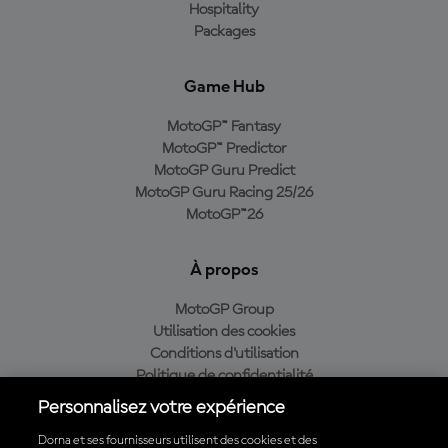
Hospitality
Packages
Game Hub
MotoGP™ Fantasy
MotoGP™ Predictor
MotoGP Guru Predict
MotoGP Guru Racing 25/26
MotoGP™26
À propos
MotoGP Group
Utilisation des cookies
Conditions d'utilisation
Politique de confidentialité
Politique d’achat
Personnalisez votre expérience
Dorna et ses fournisseurs utilisent des cookies et des