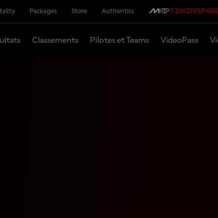
tality
Packages
Store
Authentics
ultats
Classements
Pilotes et Teams
VideoPass
Vi