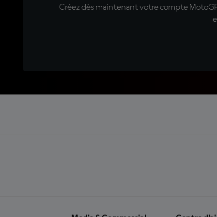
Créez dès maintenant votre compte MotoGP™ e
e