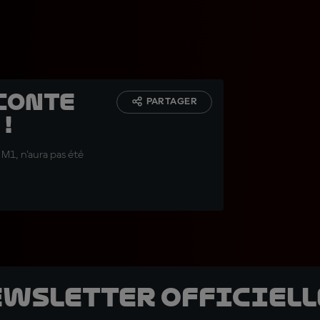
conte
PARTAGER
!
M1, n'aura pas été
ewsletter officielle