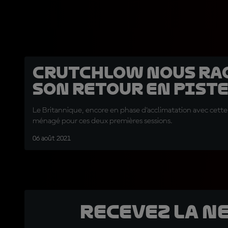
Crutchlow nous ra
son retour en piste 
Le Britannique, encore en phase d'acclimatation avec cette 
ménagé pour ces deux premières sessions.
06 août 2021
Recevez la N