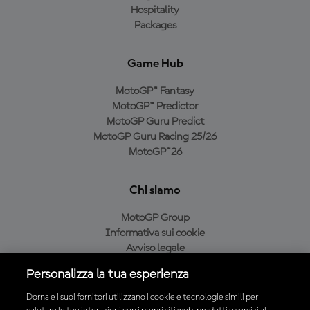
Hospitality
Packages
Game Hub
MotoGP™ Fantasy
MotoGP™ Predictor
MotoGP Guru Predict
MotoGP Guru Racing 25/26
MotoGP™26
Chi siamo
MotoGP Group
Informativa sui cookie
Avviso legale
Informativa sulla privacy
Personalizza la tua esperienza
Condizioni di acquisto
Dorna e i suoi fornitori utilizzano i cookie e tecnologie simili per