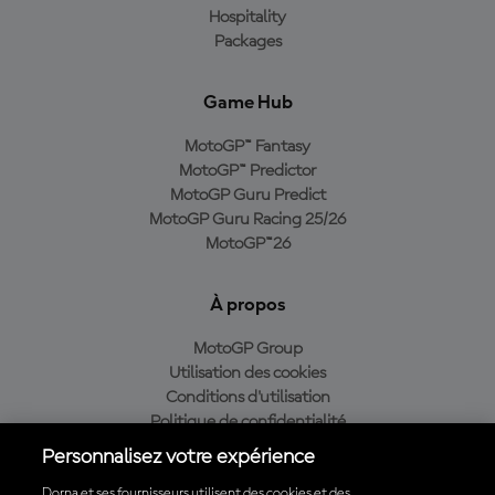
Hospitality
Packages
Game Hub
MotoGP™ Fantasy
MotoGP™ Predictor
MotoGP Guru Predict
MotoGP Guru Racing 25/26
MotoGP™26
À propos
MotoGP Group
Utilisation des cookies
Conditions d'utilisation
Politique de confidentialité
Politique d’achat
Personnalisez votre expérience
Dorna et ses fournisseurs utilisent des cookies et des