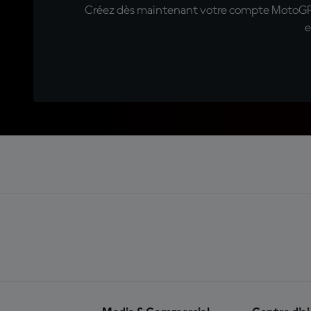
Créez dès maintenant votre compte MotoGP™ e
e