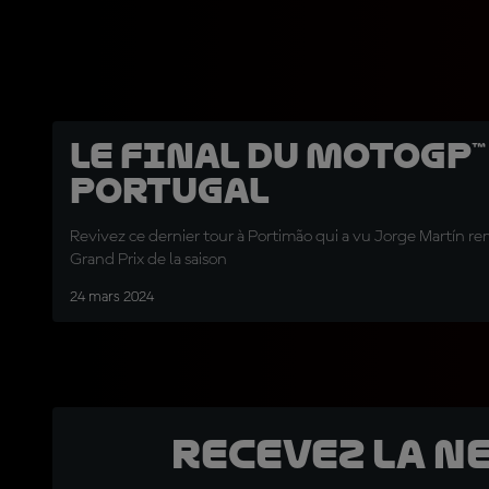
Le final du MotoGP™
Portugal
Revivez ce dernier tour à Portimão qui a vu Jorge Martín r
Grand Prix de la saison
24 mars 2024
Recevez la N