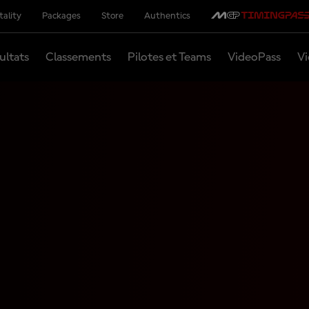
tality
Packages
Store
Authentics
ultats
Classements
Pilotes et Teams
VideoPass
Vi