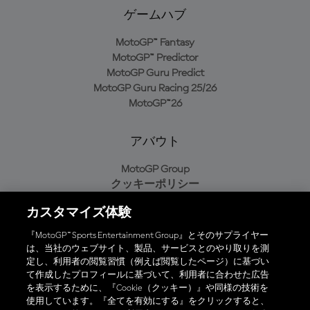
ゲームハブ
MotoGP™ Fantasy
MotoGP™ Predictor
MotoGP Guru Predict
MotoGP Guru Racing 25/26
MotoGP™26
アバウト
MotoGP Group
クッキーポリシー
利用規約
カスタマイズ体験
プライバシーポリシー
購入ポリシー
『MotoGP™ Sports Entertainment Group』とそのサプライヤー
は、当社のウェブサイト、製品、サービスとのやり取りを測
定し、利用者の閲覧習慣（例えば閲覧したページ）に基づい
て作成したプロフィールに基づいて、利用者に合わせた広告
オフィシャルアプリ
を表示するために、『Cookie（クッキー）』や同様の技術を
使用しています。『全てを有効にする』をクリックすると、