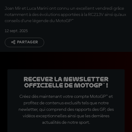
Honda
Joan Mir et Luca Marini ont connu un excellent vendredi grâce
notamment à des évolutions apportées à la RC213V ainsi qu'aux
conseils d'une légende du MotoGP™
12 sept. 2025
PARTAGER
Recevez la Newsletter
officielle de MotoGP™ !
Créez dès maintenant votre compte MotoGP™ et
profitez de contenus exclusifs tels que notre
newletter, qui comprend des rapports des GP, des
vidéos exceptionnelles ainsi que les dernières
actualités de notre sport.