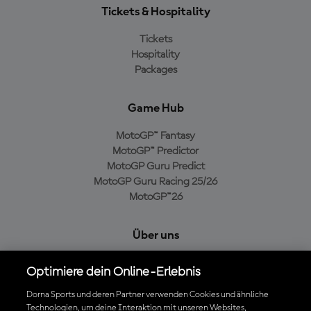
Tickets & Hospitality
Tickets
Hospitality
Packages
Game Hub
MotoGP™ Fantasy
MotoGP™ Predictor
MotoGP Guru Predict
MotoGP Guru Racing 25/26
MotoGP™26
Über uns
MotoGP Group
Optimiere dein Online-Erlebnis
Cookie-Richtlinien
Geschäftsbedingungen
Dorna Sports und deren Partner verwenden Cookies und ähnliche
Technologien, um deine Interaktion mit unseren Websites,
Datenschutzrichtlinien