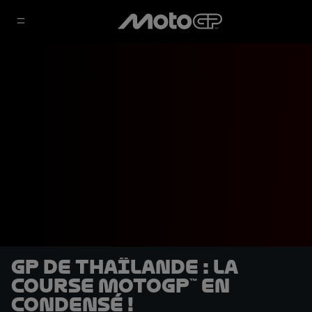
GP de Thaïlande : la
course MotoGP™ en
condensé !