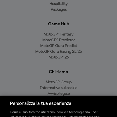
Hospitality
Packages
Game Hub
MotoGP™ Fantasy
MotoGP™ Predictor
MotoGP Guru Predict
MotoGP Guru Racing 25/26
MotoGP™26
Chi siamo
MotoGP Group
Informativa sui cookie
Avviso legale
Informativa sulla privacy
Personalizza la tua esperienza
Condizioni di acquisto
Dorna e i suoi fornitori utilizzano i cookie e tecnologie simili per