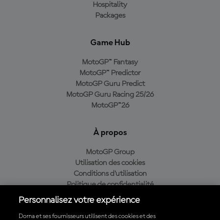
Hospitality
Packages
Game Hub
MotoGP™ Fantasy
MotoGP™ Predictor
MotoGP Guru Predict
MotoGP Guru Racing 25/26
MotoGP™26
À propos
MotoGP Group
Utilisation des cookies
Conditions d'utilisation
Politique de confidentialité
Politique d’achat
Personnalisez votre expérience
Dorna et ses fournisseurs utilisent des cookies et des