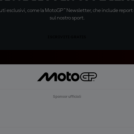
ti esclusivi, come la MotoGP™ Newsletter, che include report de
sul nostro sport.
ISCRIVITI GRATIS
Sponsor ufficiali