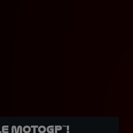
e MotoGP™!