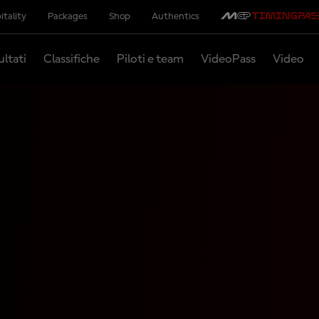
itality
Packages
Shop
Authentics
ultati
Classifiche
Piloti e team
VideoPass
Video