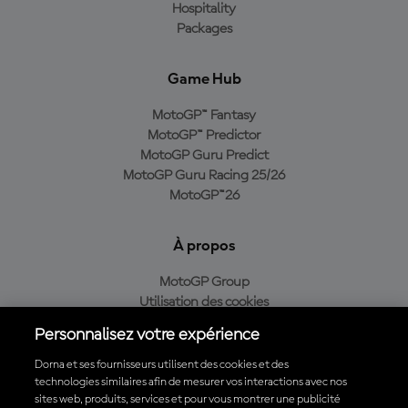
Hospitality
Packages
Game Hub
MotoGP™ Fantasy
MotoGP™ Predictor
MotoGP Guru Predict
MotoGP Guru Racing 25/26
MotoGP™26
À propos
MotoGP Group
Utilisation des cookies
Conditions d'utilisation
Personnalisez votre expérience
Politique de confidentialité
Politique d’achat
Dorna et ses fournisseurs utilisent des cookies et des
technologies similaires afin de mesurer vos interactions avec nos
sites web, produits, services et pour vous montrer une publicité