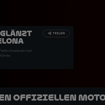
 glänzt
TEILEN
elona
Pedro Acosta ein hart
nführte
den offiziellen Mot