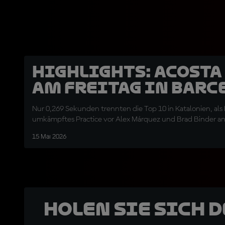
HIGHLIGHTS: Acosta
am Freitag in Barc
Nur 0,269 Sekunden trennten die Top 10 in Katalonien, als 
umkämpftes Practice vor Alex Márquez und Brad Binder a
15 Mai 2026
Holen Sie sich 