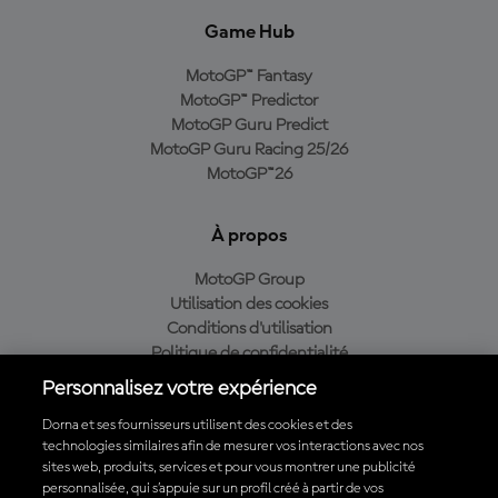
Game Hub
MotoGP™ Fantasy
MotoGP™ Predictor
MotoGP Guru Predict
MotoGP Guru Racing 25/26
MotoGP™26
À propos
MotoGP Group
Utilisation des cookies
Conditions d'utilisation
Politique de confidentialité
Politique d’achat
Personnalisez votre expérience
Dorna et ses fournisseurs utilisent des cookies et des
technologies similaires afin de mesurer vos interactions avec nos
sites web, produits, services et pour vous montrer une publicité
Télécharger l'appli officielle du MotoGP™
personnalisée, qui s’appuie sur un profil créé à partir de vos